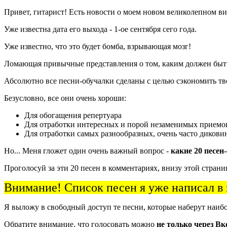
Привет, гитарист! Есть новости о моем новом великолепном в
Уже известна дата его выхода - 1-ое сентября сего года.
Уже известно, что это будет бомба, взрывающая мозг!
Ломающая привычные представления о том, каким должен быт
Абсолютно все песни-обучалки сделаны с целью сэкономить тв
Безусловно, все они очень хороши:
Для обогащения репертуара
Для отработки интересных и порой незаменимых приемо
Для отработки самых разнообразных, очень часто дикови
Но... Меня гложет один очень важный вопрос -
какие 20 песен
Проголосуй за эти 20 песен в комментариях, внизу этой страни
Внимание! Список песен я уже написал в
Я выложу в свободный доступ те песни, которые наберут наиб
Обратите внимание, что голосовать можно
не только через Вк