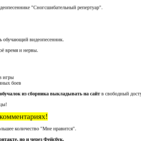
идеопесеннике "Сногсшибательный репертуар".
ь обучающий видеопесенник.
оё время и нервы.
в игры
нных боев
-обучалок из сборника выкладывать на сайт
в свободный дост
цы!
 комментариях!
ольшее количество "Мне нравится".
онтакте, но и через Фейсбук.