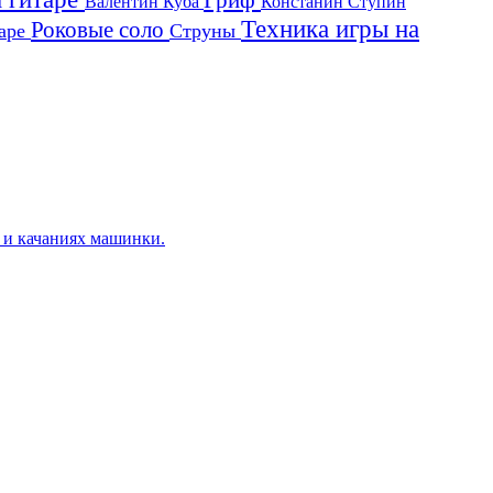
Гриф
Валентин Куба
Констанин Ступин
Техника игры на
Роковые соло
таре
Струны
х и качаниях машинки.