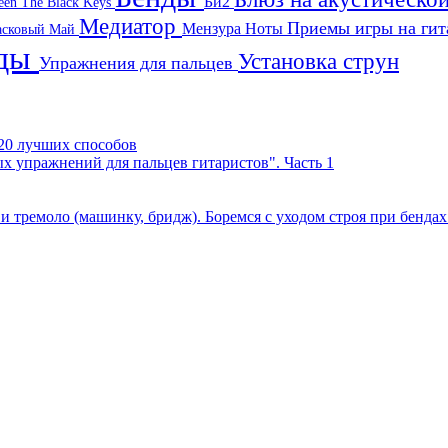
Би2
een
The Black Keys
Медиатор
Приемы игры на ги
Мензура
Ноты
асковый Май
нды
Установка струн
Упражнения для пальцев
- 20 лучших способов
х упражнений для пальцев гитаристов". Часть 1
к и тремоло (машинку, бридж). Боремся с уходом строя при бенда