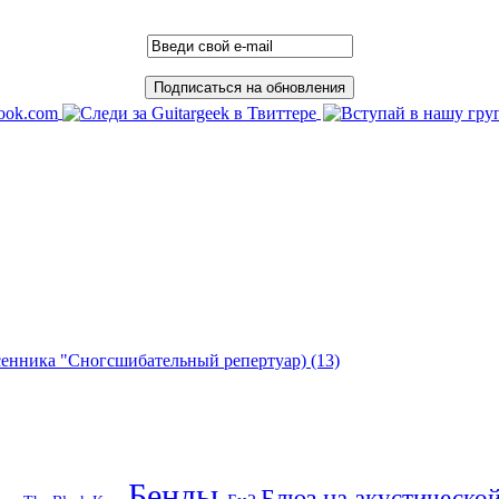
есенника "Сногсшибательный репертуар)
(13)
Бенды
Блюз на акустическо