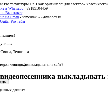
ar Pro табулатуры 1 в 1 как оригинале: для электро-, классическ
не в Whatsapp
- 89185104459
мне Вконтакте
не на Email
- semerkak522@yandex.ru
пальцев!
лучишь:
 Свипа, Теппинга
видеопесенника выкладывать на сайт?
мму нот на грифе
о видеопесенника выкладывать 
еденных данных