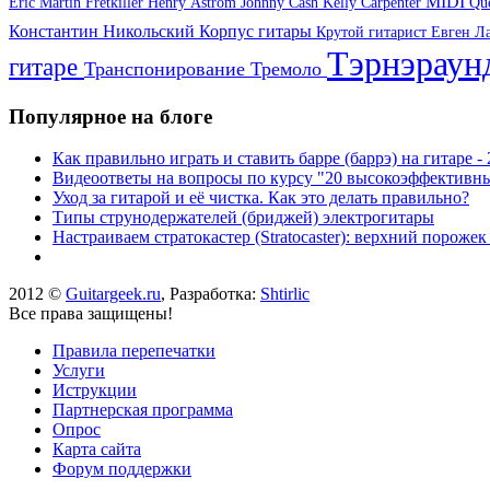
MIDI
Eric Martin
Fretkiller
Henry Åström
Johnny Cash
Kelly Carpenter
Qu
Константин Никольский
Корпус гитары
Крутой гитарист Евген
Л
Тэрнэрау
гитаре
Транспонирование
Тремоло
Популярное на блоге
Как правильно играть и ставить барре (баррэ) на гитаре 
Видеоответы на вопросы по курсу "20 высокоэффективны
Уход за гитарой и её чистка. Как это делать правильно?
Типы струнодержателей (бриджей) электрогитары
Настраиваем стратокастер (Stratocaster): верхний пороже
2012 ©
Guitargeek.ru
, Разработка:
Shtirlic
Все права защищены!
Правила перепечатки
Услуги
Иструкции
Партнерская программа
Опрос
Карта сайта
Форум поддержки