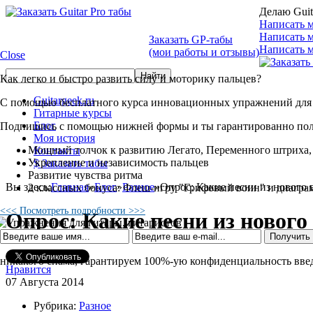
Делаю Guit
Написать м
Написать 
Заказать GP-табы
Написать м
(мои работы и отзывы)
Close
Как легко и быстро развить силу и моторику пальцев?
Guitargeek.ru
С помощью бесплатного курса инновационных упражнений для 
Гитарные курсы
Блог
Подпишись с помощью нижней формы и ты гарантированно по
Моя история
Мощный толчок к развитию Легато, Переменного штриха,
Контакты
Укрепление и независимость пальцев
$ Заказать табы
Развитие чувства ритма
Вы здесь:
Главная
»
Блог
»
Разное
»
Опрос: Какие песни из нового 
2 классных бонуса: Флеш-игру "Грифовый воин" и диагра
<<< Посмотреть подробности >>>
Опрос: Какие песни из новог
никакого спама, гарантируем 100%-ую конфиденциальность вв
Нравится
07 Августа 2014
Рубрика:
Разное