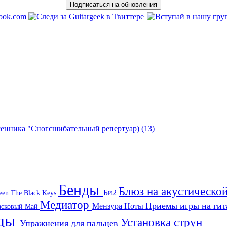
есенника "Сногсшибательный репертуар)
(13)
Бенды
Блюз на акустическо
Би2
een
The Black Keys
Медиатор
Приемы игры на ги
Мензура
Ноты
асковый Май
нды
Установка струн
Упражнения для пальцев