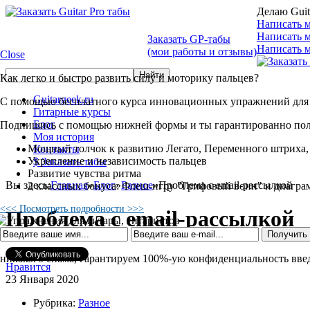
Делаю Guit
Написать м
Написать 
Заказать GP-табы
Написать м
(мои работы и отзывы)
Close
Как легко и быстро развить силу и моторику пальцев?
Guitargeek.ru
С помощью бесплатного курса инновационных упражнений для 
Гитарные курсы
Блог
Подпишись с помощью нижней формы и ты гарантированно по
Моя история
Мощный толчок к развитию Легато, Переменного штриха,
Контакты
Укрепление и независимость пальцев
$ Заказать табы
Развитие чувства ритма
Вы здесь:
Главная
»
Блог
»
Разное
»
Проблема с email-рассылкой
2 классных бонуса: Флеш-игру "Грифовый воин" и диагра
<<< Посмотреть подробности >>>
Проблема с email-рассылкой
никакого спама, гарантируем 100%-ую конфиденциальность вв
Нравится
23 Января 2020
Рубрика:
Разное