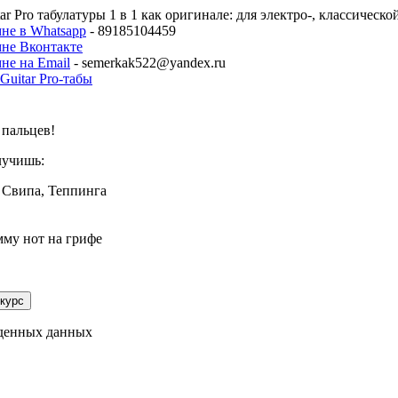
ar Pro табулатуры 1 в 1 как оригинале: для электро-, классическ
не в Whatsapp
- 89185104459
мне Вконтакте
не на Email
- semerkak522@yandex.ru
пальцев!
лучишь:
 Свипа, Теппинга
мму нот на грифе
еденных данных