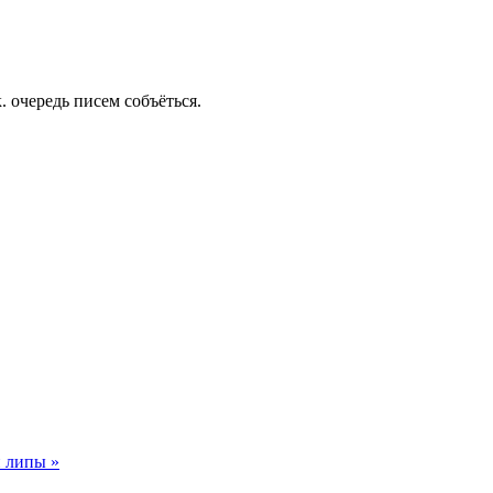
.к. очередь писем собъёться.
 липы »