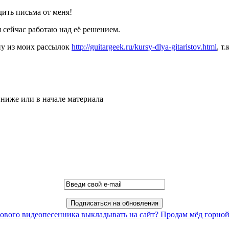
дить письма от меня!
я сейчас работаю над её решением.
ну из моих рассылок
http://guitargeek.ru/kursy-dlya-gitaristov.html
, т
ниже или в начале материала
нового видеопесенника выкладывать на сайт?
Продам мёд горной