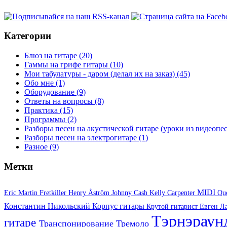
Категории
Блюз на гитаре
(20)
Гаммы на грифе гитары
(10)
Мои табулатуры - даром (делал их на заказ)
(45)
Обо мне
(1)
Оборудование
(9)
Ответы на вопросы
(8)
Практика
(15)
Программы
(2)
Разборы песен на акустической гитаре (уроки из видеоп
Разборы песен на электрогитаре
(1)
Разное
(9)
Метки
MIDI
Eric Martin
Fretkiller
Henry Åström
Johnny Cash
Kelly Carpenter
Qu
Константин Никольский
Корпус гитары
Крутой гитарист Евген
Л
Тэрнэрау
гитаре
Транспонирование
Тремоло