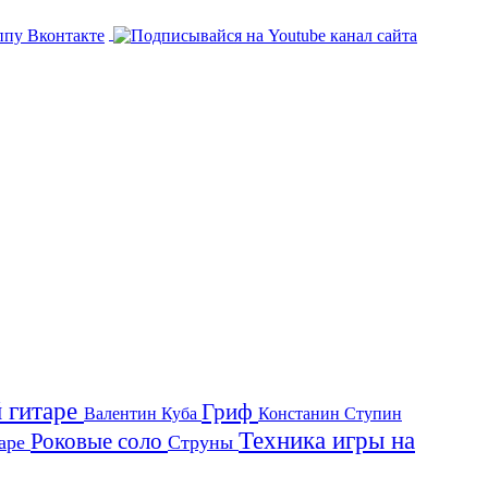
й гитаре
Гриф
Валентин Куба
Констанин Ступин
Техника игры на
Роковые соло
таре
Струны