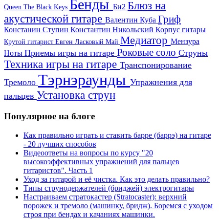
Бенды
Блюз на
Би2
Queen
The Black Keys
акустической гитаре
Гриф
Валентин Куба
Констанин Ступин
Константин Никольский
Корпус гитары
Медиатор
Мензура
Крутой гитарист Евген
Ласковый Май
Роковые соло
Приемы игры на гитаре
Струны
Ноты
Техника игры на гитаре
Транспонирование
Тэрнэраунды
Тремоло
Упражнения для
Установка струн
пальцев
Популярное на блоге
Как правильно играть и ставить барре (баррэ) на гитаре
- 20 лучших способов
Видеоответы на вопросы по курсу "20
высокоэффективных упражнений для пальцев
гитаристов". Часть 1
Уход за гитарой и её чистка. Как это делать правильно?
Типы струнодержателей (бриджей) электрогитары
Настраиваем стратокастер (Stratocaster): верхний
порожек и тремоло (машинку, бридж). Боремся с уходом
строя при бендах и качаниях машинки.