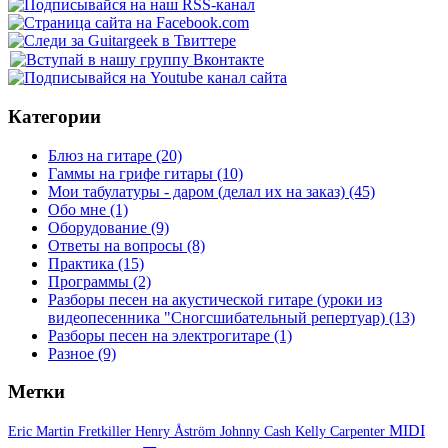
Категории
Блюз на гитаре
(20)
Гаммы на грифе гитары
(10)
Мои табулатуры - даром (делал их на заказ)
(45)
Обо мне
(1)
Оборудование
(9)
Ответы на вопросы
(8)
Практика
(15)
Программы
(2)
Разборы песен на акустической гитаре (уроки из
видеопесенника "Сногсшибательный репертуар)
(13)
Разборы песен на электрогитаре
(1)
Разное
(9)
Метки
MIDI
Eric Martin
Fretkiller
Henry Åström
Johnny Cash
Kelly Carpenter