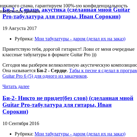
никакого спама, гарантируем 100%-ую конфиденциальность
Би-2 - Сердце, акустика (сделанная мной Guitar
введенных данных
Pro-табулатура для гитары, Иван Сорокин)
19 Августа 2017
Рубрика:
Мои табулатуры - даром (делал их на заказ)
Приветствую тебя, дорогой гитарист! Лови от меня очередные
классные табулатуры в формате Guitar Pro )))
Сегодня мы разберем великолепную акустическую композицию
Она называется
Би-2 - Сердце
.
Табы к песне я сделал в програ
Guitar Pro 6 (5) для одного из заказчиков
.
Читать далее
Би-2- Никто не придет(без слов) (сделанная мной
Guitar Pro-табулатура для гитары, Иван
Сорокин)
10 Сентября 2016
Рубрика:
Мои табулатуры - даром (делал их на заказ)