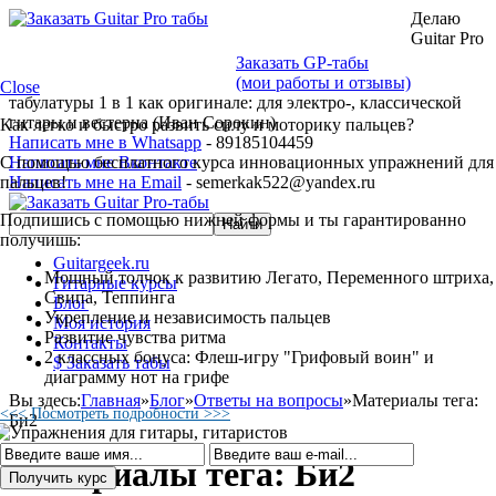
Делаю
Guitar Pro
Заказать GP-табы
(мои работы и отзывы)
Close
табулатуры 1 в 1 как оригинале: для электро-, классической
гитары и вестерна (Иван Сорокин)
Как легко и быстро развить силу и моторику пальцев?
Написать мне в Whatsapp
- 89185104459
С помощью бесплатного курса инновационных упражнений для
Написать мне Вконтакте
пальцев!
Написать мне на Email
- semerkak522@yandex.ru
Подпишись с помощью нижней формы и ты гарантированно
получишь:
Guitargeek.ru
Мощный толчок к развитию Легато, Переменного штриха,
Гитарные курсы
Свипа, Теппинга
Блог
Укрепление и независимость пальцев
Моя история
Развитие чувства ритма
Контакты
2 классных бонуса: Флеш-игру "Грифовый воин" и
$ Заказать табы
диаграмму нот на грифе
Вы здесь:
Главная
»
Блог
»
Ответы на вопросы
»
Материалы тега:
<<< Посмотреть подробности >>>
Би2
Материалы тега: Би2