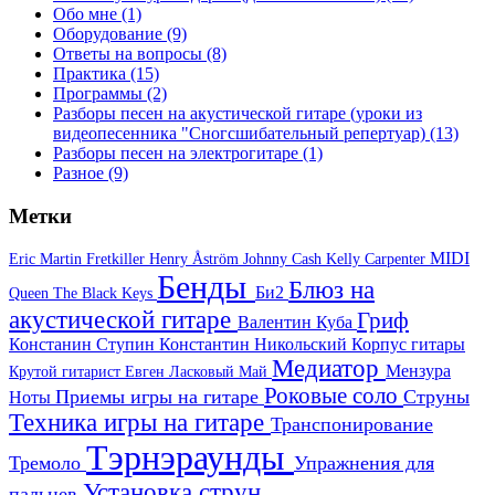
Обо мне
(1)
Оборудование
(9)
Ответы на вопросы
(8)
Практика
(15)
Программы
(2)
Разборы песен на акустической гитаре (уроки из
видеопесенника "Сногсшибательный репертуар)
(13)
Разборы песен на электрогитаре
(1)
Разное
(9)
Метки
MIDI
Eric Martin
Fretkiller
Henry Åström
Johnny Cash
Kelly Carpenter
Бенды
Блюз на
Би2
Queen
The Black Keys
акустической гитаре
Гриф
Валентин Куба
Констанин Ступин
Константин Никольский
Корпус гитары
Медиатор
Мензура
Крутой гитарист Евген
Ласковый Май
Роковые соло
Приемы игры на гитаре
Струны
Ноты
Техника игры на гитаре
Транспонирование
Тэрнэраунды
Тремоло
Упражнения для
Установка струн
пальцев