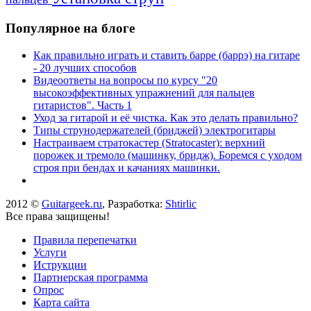
Популярное на блоге
Как правильно играть и ставить барре (баррэ) на гитаре
- 20 лучших способов
Видеоответы на вопросы по курсу "20
высокоэффективных упражнений для пальцев
гитаристов". Часть 1
Уход за гитарой и её чистка. Как это делать правильно?
Типы струнодержателей (бриджей) электрогитары
Настраиваем стратокастер (Stratocaster): верхний
порожек и тремоло (машинку, бридж). Боремся с уходом
строя при бендах и качаниях машинки.
2012 ©
Guitargeek.ru
, Разработка:
Shtirlic
Все права защищены!
Правила перепечатки
Услуги
Иструкции
Партнерская программа
Опрос
Карта сайта