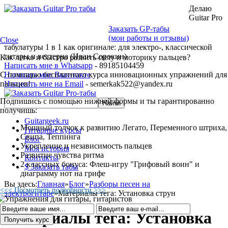
Делаю
Guitar Pro
Заказать GP-табы
(мои работы и отзывы)
Close
табулатуры 1 в 1 как оригинале: для электро-, классической
гитары и вестерна (Иван Сорокин)
Как легко и быстро развить силу и моторику пальцев?
Написать мне в Whatsapp
- 89185104459
С помощью бесплатного курса инновационных упражнений для
Написать мне Вконтакте
пальцев!
Написать мне на Email
- semerkak522@yandex.ru
Подпишись с помощью нижней формы и ты гарантированно
получишь:
Guitargeek.ru
Мощный толчок к развитию Легато, Переменного штриха,
Гитарные курсы
Свипа, Теппинга
Блог
Укрепление и независимость пальцев
Моя история
Развитие чувства ритма
Контакты
2 классных бонуса: Флеш-игру "Грифовый воин" и
$ Заказать табы
диаграмму нот на грифе
Вы здесь:
Главная
»
Блог
»
Разборы песен на
<<< Посмотреть подробности >>>
электрогитаре
»
Материалы тега: Установка струн
Материалы тега: Установка