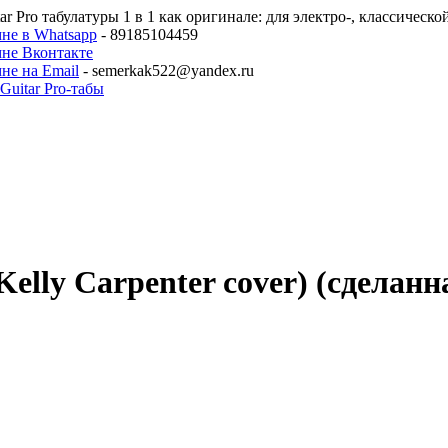
ar Pro табулатуры 1 в 1 как оригинале: для электро-, классическ
не в Whatsapp
- 89185104459
мне Вконтакте
не на Email
- semerkak522@yandex.ru
(Kelly Carpenter cover) (сделан