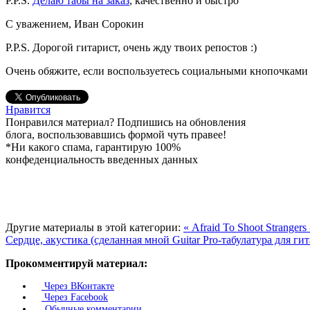
P.P.S.
Делаю табы на заказ
, качественно и быстро
С уважением, Иван Сорокин
P.P.S. Дорогой гитарист, очень жду твоих репостов :)
Очень обяжите, если воспользуетесь социальными кнопочками 
Нравится
Понравился материал? Подпишись на обновления
блога, воспользовавшись формой чуть правее!
*Ни какого спама, гарантирую 100%
конфеденциальность введенных данных
Другие материалы в этой категории:
« Afraid To Shoot Strange
Сердце, акустика (сделанная мной Guitar Pro-табулатура для ги
Прокомментируй материал:
Через ВКонтакте
Через Facebook
Обычные комментарии