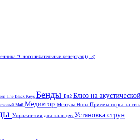
есенника "Сногсшибательный репертуар)
(13)
Бенды
Блюз на акустическо
Би2
een
The Black Keys
Медиатор
Приемы игры на ги
Мензура
Ноты
асковый Май
нды
Установка струн
Упражнения для пальцев