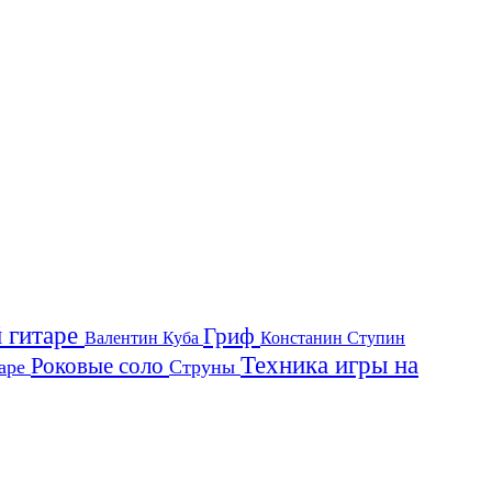
й гитаре
Гриф
Валентин Куба
Констанин Ступин
Техника игры на
Роковые соло
таре
Струны