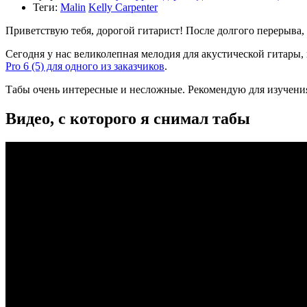
Теги:
Malin
Kelly Carpenter
Приветствую тебя, дорогой гитарист! После долгого перерыва, 
Сегодня у нас великолепная мелодия для акустической гитары, 
Pro 6 (5) для одного из заказчиков
.
Табы очень интересные и несложные. Рекомендую для изучени
Видео, с которого я снимал табы