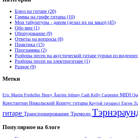
Блюз на гитаре
(20)
Гаммы на грифе гитары
(10)
Мои табулатуры - даром (делал их на заказ)
(45)
Обо мне
(1)
Оборудование
(9)
Ответы на вопросы
(8)
Практика
(15)
Программы
(2)
Разборы песен на акустической гитаре (уроки из видеоп
Разборы песен на электрогитаре
(1)
Разное
(9)
Метки
MIDI
Eric Martin
Fretkiller
Henry Åström
Johnny Cash
Kelly Carpenter
Qu
Константин Никольский
Корпус гитары
Крутой гитарист Евген
Л
Тэрнэрау
гитаре
Транспонирование
Тремоло
Популярное на блоге