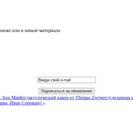
ниже или в начале материала
rs - Iron Maiden (акустический кавер от Thomas Zwijsen (сделанна
тары, Иван Сорокин) »