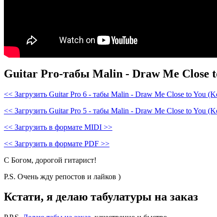
Guitar Pro-табы
Malin - Draw Me Close t
<< Загрузить Guitar Pro 6 - табы Malin - Draw Me Close to You (Ke
<< Загрузить Guitar Pro 5 - табы Malin - Draw Me Close to You (Ke
<< Загрузить в формате MIDI >>
<< Загрузить в формате PDF >>
С Богом, дорогой гитарист!
P.S. Очень жду репостов и лайков )
Кстати, я делаю табулатуры на заказ